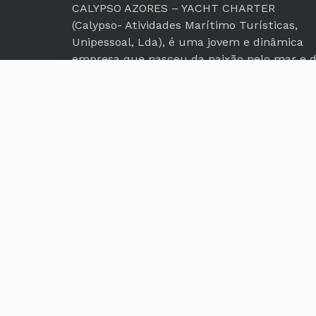
CALYPSO AZORES – YACHT CHARTER
(Calypso- Atividades Marítimo Turísticas,
Unipessoal, Lda), é uma jovem e dinâmica
empresa que nasceu da paixão pelo mar e 
vontade de mostrar e divulgar as belezas d
nossa Ilha Graciosa
Métodos de pagamento
Visa
PayPal
MasterCard